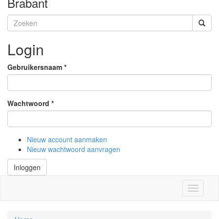
Brabant
Zoekveld
Zoeken
Login
Gebruikersnaam
*
Wachtwoord
*
Nieuw account aanmaken
Nieuw wachtwoord aanvragen
Inloggen
Toggle
navigati